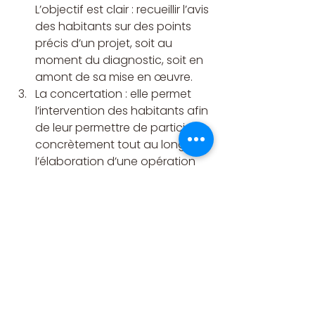
L’objectif est clair : recueillir l’avis 
des habitants sur des points 
précis d’un projet, soit au 
moment du diagnostic, soit en 
amont de sa mise en œuvre.
La concertation : elle permet 
l’intervention des habitants afin 
de leur permettre de participer 
concrètement tout au long de 
l’élaboration d’une opération 
ou d’un projet. Cela se traduit 
particulièrement par la mise en 
place de groupes de travail 
avec des habitants, 
l’organisation de comités de 
suivi mixtes intégrant habitants, 
élus et experts ou encore 
projets participatifs
 en ligne sur 
lesquels les habitants sont 