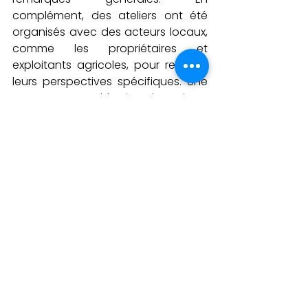
complément, des ateliers ont été 
organisés avec des acteurs locaux, 
comme les propriétaires et 
exploitants agricoles, pour recueillir 
leurs perspectives spécifiques. Une 
rencontre avec l’équipe de projet a 
aussi été prévue lors d'événements 
locaux, comme le forum des 
associations de Domagné ou à la 
gare de Châteaubourg, afin 
d’impliquer un maximum de 
citoyens dans cette co-
construction. Ce processus de 
concertation a pour objectif de 
s'assurer que le projet final réponde 
aux besoins des usagers, tout en 
tenant compte des contraintes 
techniques et des attentes locales.