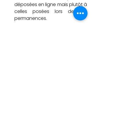
déposées en ligne mais plutôt à 
celles posées lors de ses 
permanences.
La plateforme est livrée avec un 
certificat HTTPS et un firewall 
performant, filtre les emails jetables 
à l’inscription et propose un 
reCaptcha (filtre anti robots) ainsi 
qu’un antivirus intégré pour les 
documents uploadés sur la 
plateforme. L’ensemble de ces 
dispositifs garantit la fiabilité et la 
sécurité du système de 
participation.
 Le traitement des 
contributions et l’analyse 
de la participation