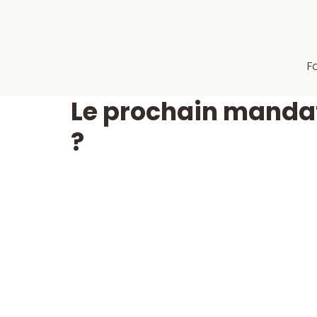
F
Le prochain mandat 
?