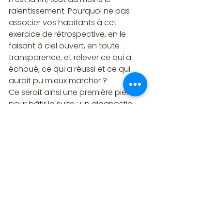
ralentissement. Pourquoi ne pas 
associer vos habitants à cet 
exercice de rétrospective, en le 
faisant à ciel ouvert, en toute 
transparence, et relever ce qui a 
échoué, ce qui a réussi et ce qui 
aurait pu mieux marcher ?
Ce serait ainsi une première pierre 
pour bâtir la suite : un diagnostic 
que l’on cherche à rendre plus 
objectif, plus fiable et plus concret, 
car il s’appuierait sur les 
expériences vécues des habitants.
Ces articles peuvent aussi vous 
intéresser :
Les enjeux d’un nouveau 
mandat placé sous le signe de 