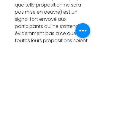
que telle proposition ne sera 
pas mise en oeuvre) est un 
signal fort envoyé aux 
participants qui ne s’attendent 
évidemment pas à ce que 
toutes leurs propositions soient 
mises en oeuvre les yeux 
fermés, mais qui attendent en 
revanche une explicitation des 
arbitrages rendus, 
Créer les conditions d’un 
engagement durable des 
habitants : l’implication des 
participants sur le long terme, 
notamment par des comités 
de suivi, les encouragent à 
s’approprier le projet et d’en 
devenir les premiers 