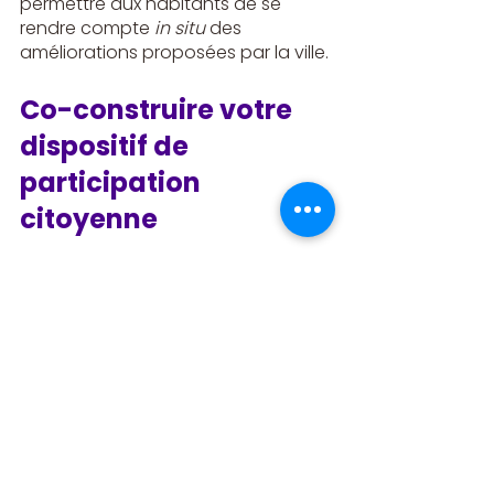
permettre aux habitants de se 
rendre compte 
in situ
 des 
améliorations proposées par la ville.
Co-construire votre 
dispositif de 
participation 
citoyenne
La participation citoyenne ne se 
limite pas au seul dépôt de 
contributions ou de votes lors de la 
phase participative. Les citoyens 
peuvent également être impliqués 
lors de la construction du dispositif 
global.
Vous avez prévu une enquête 
auprès d’un public particulier ? 
Pourquoi ne pas la rédiger ou la 